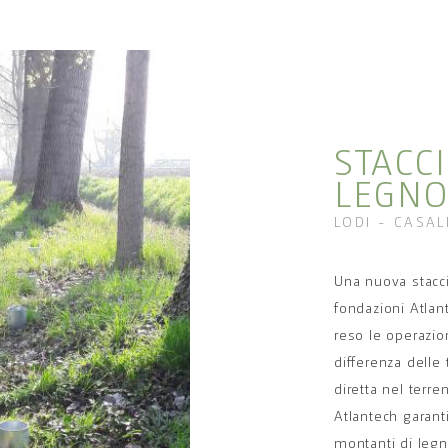
STACC
LEGNO
LODI - CASA
Una nuova stacci
fondazioni Atlan
reso le operazio
differenza delle 
diretta nel terr
Atlantech garant
montanti di legn