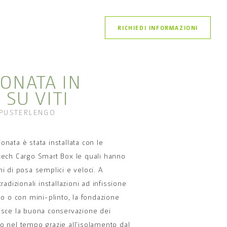
RICHIEDI INFORMAZIONI
IONATA IN
 SU VITI
LPUSTERLENGO
onata è stata installata con le
tech Cargo Smart Box le quali hanno
ni di posa semplici e veloci. A
tradizionali installazioni ad infissione
eno o con mini-plinto, la fondazione
isce la buona conservazione dei
o nel tempo grazie all'isolamento dal