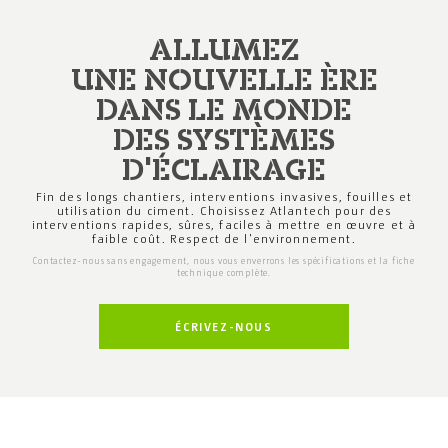
ALLUMEZ
UNE NOUVELLE ÈRE
DANS LE MONDE
DES SYSTÈMES
D'ÉCLAIRAGE
Fin des longs chantiers, interventions invasives,
fouilles et
utilisation du ciment.
Choisissez Atlantech
pour des
interventions rapides, sûres, faciles à mettre
en œuvre et à
faible coût.
Respect de l'environnement.
Contactez-nous sans engagement, nous vous enverrons
les spécifications et la fiche
technique complète.
ÉCRIVEZ-NOUS