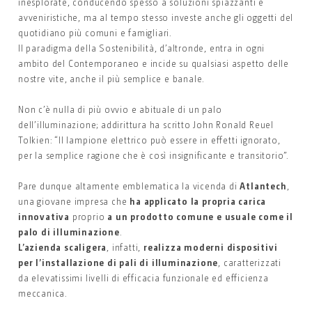
inesplorate, conducendo spesso a soluzioni spiazzanti e
avveniristiche, ma al tempo stesso investe anche gli oggetti del
quotidiano più comuni e famigliari.
Il paradigma della Sostenibilità, d’altronde, entra in ogni
ambito del Contemporaneo e incide su qualsiasi aspetto delle
nostre vite, anche il più semplice e banale.
Non c’è nulla di più ovvio e abituale di un palo
dell’illuminazione; addirittura ha scritto John Ronald Reuel
Tolkien: “Il lampione elettrico può essere in effetti ignorato,
per la semplice ragione che è così insignificante e transitorio”.
Pare dunque altamente emblematica la vicenda di
Atlantech
,
una giovane impresa che
ha applicato la propria carica
innovativa
proprio
a un prodotto comune e usuale come il
palo di illuminazione
.
L’azienda scaligera
, infatti,
realizza moderni dispositivi
per l’installazione di pali di illuminazione
, caratterizzati
da elevatissimi livelli di efficacia funzionale ed efficienza
meccanica.