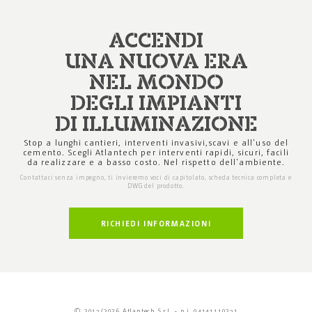
ACCENDI
UNA NUOVA ERA
NEL MONDO
DEGLI IMPIANTI
DI ILLUMINAZIONE
Stop a lunghi cantieri, interventi invasivi,
scavi e all'uso del
cemento. Scegli Atlantech
per interventi rapidi, sicuri, facili
da realizzare
e a basso costo. Nel rispetto dell'ambiente.
Contattaci senza impegno, ti invieremo voci di capitolato,
scheda tecnica completa e
DWG del prodotto.
RICHIEDI INFORMAZIONI
© 2013/2026 Atlantech S.r.l. - p.i. 04141110231