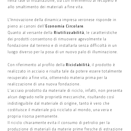
nella fase di installazione, sia con riferimento al recupero e
allo smaltimento dei materiali a fine vita.
L’Innovazione della dinamica impresa veronese risponde in
pieno ai canoni dell’
Economia Circolare
.
Quanto al versante della
Riutilizzabilità
, le caratteristiche
dei prodotti consentono di rimuovere agevolmente la
fondazione dal terreno e di installarla senza difficoltà in un
luogo diverso per la posa di un nuovo palo di illuminazione.
Con riferimento al profilo della
Riciclabilità
, il prodotto è
realizzato in acciaio e risulta tale da potere essere totalmente
recuperato a fine vita, ottenendo materia prima per la
realizzazione di una nuova fondazione.
L'acciaio prodotto da materiale di riciclo, infatti, non presenta
alcun degrado nelle proprietà meccaniche, risultando così
indistinguibile dal materiale di origine, tanto è vero che
costituisce il materiale più riciclato al mondo, una vera e
propria risorsa permanente.
Il riciclo chiaramente evita il consumo di petrolio per la
produzione di materiali da materie prime fresche di estrazione