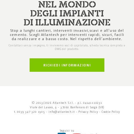
NEL MONDO
DEGLI IMPIANTI
DI ILLUMINAZIONE
Stop a lunghi cantieri, interventi invasivi,
scavi e all'uso del
cemento. Scegli Atlantech
per interventi rapidi, sicuri, facili
da realizzare
e a basso costo. Nel rispetto dell'ambiente.
Contattaci senza impegno, ti invieremo voci di capitolato,
scheda tecnica completa e
DWG del prodotto.
RICHIEDI INFORMAZIONI
© 2013/2026 Atlantech S.r.l. - p.i. 04141110231
Viale del Lavoro, 9 - 37060 Bonferraro di Sorgà (VR)
t. 0039 347 320 1905 -
info@atlantech.it
-
Privacy Policy
-
Cookie Policy
Seguici su