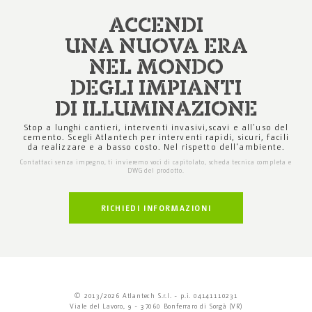
ACCENDI
UNA NUOVA ERA
NEL MONDO
DEGLI IMPIANTI
DI ILLUMINAZIONE
Stop a lunghi cantieri, interventi invasivi,
scavi e all'uso del
cemento. Scegli Atlantech
per interventi rapidi, sicuri, facili
da realizzare
e a basso costo. Nel rispetto dell'ambiente.
Contattaci senza impegno, ti invieremo voci di capitolato,
scheda tecnica completa e
DWG del prodotto.
RICHIEDI INFORMAZIONI
© 2013/2026 Atlantech S.r.l. - p.i. 04141110231
Viale del Lavoro, 9 - 37060 Bonferraro di Sorgà (VR)