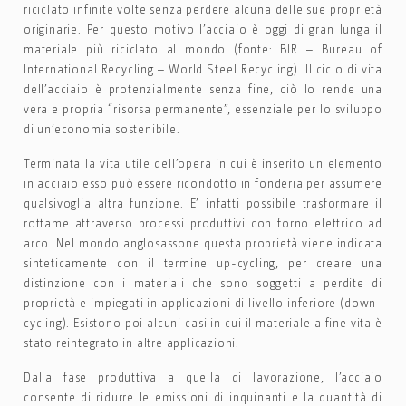
riciclato infinite volte senza perdere alcuna delle sue proprietà
originarie. Per questo motivo l’acciaio è oggi di gran lunga il
materiale più riciclato al mondo (fonte: BIR – Bureau of
International Recycling – World Steel Recycling). Il ciclo di vita
dell’acciaio è protenzialmente senza fine, ciò lo rende una
vera e propria “risorsa permanente”, essenziale per lo sviluppo
di un’economia sostenibile.
Terminata la vita utile dell’opera in cui è inserito un elemento
in acciaio esso può essere ricondotto in fonderia per assumere
qualsivoglia altra funzione. E’ infatti possibile trasformare il
rottame attraverso processi produttivi con forno elettrico ad
arco. Nel mondo anglosassone questa proprietà viene indicata
sinteticamente con il termine up-cycling, per creare una
distinzione con i materiali che sono soggetti a perdite di
proprietà e impiegati in applicazioni di livello inferiore (down-
cycling). Esistono poi alcuni casi in cui il materiale a fine vita è
stato reintegrato in altre applicazioni.
Dalla fase produttiva a quella di lavorazione, l’acciaio
consente di ridurre le emissioni di inquinanti e la quantità di