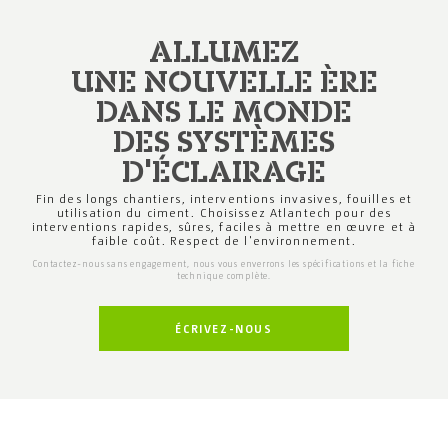
ALLUMEZ
UNE NOUVELLE ÈRE
DANS LE MONDE
DES SYSTÈMES
D'ÉCLAIRAGE
Fin des longs chantiers, interventions invasives,
fouilles et
utilisation du ciment.
Choisissez Atlantech
pour des
interventions rapides, sûres, faciles à mettre
en œuvre et à
faible coût.
Respect de l'environnement.
Contactez-nous sans engagement, nous vous enverrons
les spécifications et la fiche
technique complète.
ÉCRIVEZ-NOUS